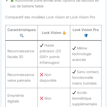
Autonomie d’une année avec options de secours en
cas de batterie faible
Comparatif des modèles Lock Vision et Lock Vision Pro
Caractéristiques
Lock Vision Pro
Lock Vision
Haute
Même
Reconnaissance
précision
(20
technologie
faciale 3D
000+ points
avancée
infrarouges)
Sans contact,
Reconnaissance
Non
fonctionnelle
veine palmaire
disponible
mains humides
Accès
Empreinte
Non
biométrique
digitale
supplémentaire