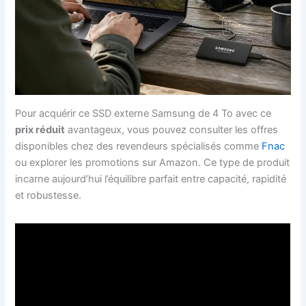
Pour acquérir ce SSD externe Samsung de 4 To avec ce
prix réduit
avantageux, vous pouvez consulter les offres
disponibles chez des revendeurs spécialisés comme
Fnac
ou explorer les promotions sur Amazon. Ce type de produit
incarne aujourd’hui l’équilibre parfait entre capacité, rapidité
et robustesse.