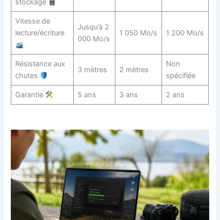
stockage
Vitesse de
Jusqu’à 2
lecture/écriture
1 050 Mo/s
1 200 Mo/s
000 Mo/s
Résistance aux
Non
3 mètres
2 mètres
chutes
spécifiée
Garantie
5 ans
3 ans
2 ans