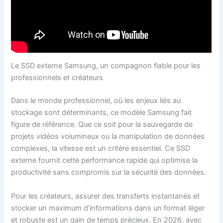
Le SSD externe Samsung, un compagnon fiable pour les
professionnels et créateurs
Dans le monde professionnel, où les enjeux liés au
stockage sont déterminants, ce modèle Samsung fait
figure de référence. Que ce soit pour la sauvegarde de
projets vidéos volumineux ou la manipulation de données
complexes, la vitesse est un critère essentiel. Ce SSD
externe fournit cette performance rapide qui optimise la
productivité sans compromis sur la sécurité des données.
Pour les créateurs, assurer des transferts instantanés et
stocker un maximum d’informations dans un format léger
et robuste est un gain de temps précieux. En 2026, avec