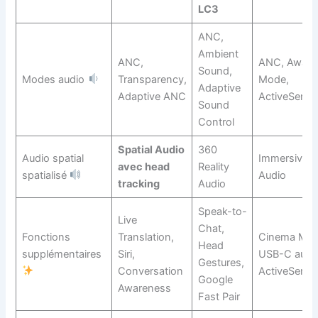
LC3
ANC,
Ambient
ANC,
ANC, Aware
Sound,
Modes audio
Transparency,
Mode,
Adaptive
Adaptive ANC
ActiveSense
Sound
Control
Spatial Audio
360
Audio spatial
Immersive
avec head
Reality
spatialisé
Audio
tracking
Audio
Speak-to-
Live
Chat,
Fonctions
Translation,
Cinema Mod
Head
supplémentaires
Siri,
USB-C audi
Gestures,
Conversation
ActiveSense
Google
Awareness
Fast Pair