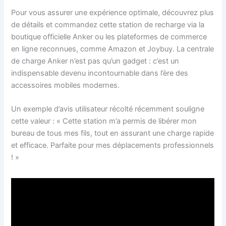
Pour vous assurer une expérience optimale, découvrez plus
de détails et commandez cette station de recharge via la
boutique officielle Anker ou les plateformes de commerce
en ligne reconnues, comme Amazon et Joybuy. La centrale
de charge Anker n’est pas qu’un gadget : c’est un
indispensable devenu incontournable dans l’ère des
accessoires mobiles modernes.
Un exemple d’avis utilisateur récolté récemment souligne
cette valeur : « Cette station m’a permis de libérer mon
bureau de tous mes fils, tout en assurant une charge rapide
et efficace. Parfaite pour mes déplacements professionnels
! »