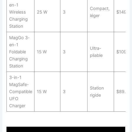
en-1
Compact,
Wireless
25 W
3
$149.9
léger
Charging
Station
MagGo 3-
en-1
Ultra-
Foldable
15 W
3
$109.9
pliable
Charging
Station
3-in-1
MagSafe-
Station
Compatible
15 W
3
$89.99
rigide
UFO
Charger