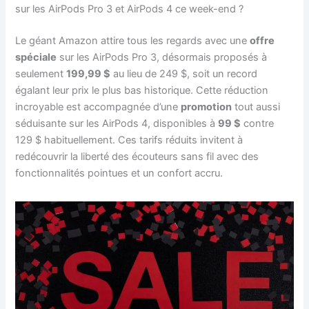
sur les AirPods Pro 3 et AirPods 4 ce week-end ?
Le géant Amazon attire tous les regards avec une
offre
spéciale
sur les AirPods Pro 3, désormais proposés à
seulement
199,99 $
au lieu de 249 $, soit un record
égalant leur prix le plus bas historique. Cette réduction
incroyable est accompagnée d’une
promotion
tout aussi
séduisante sur les AirPods 4, disponibles à
99 $
contre
129 $ habituellement. Ces tarifs réduits invitent à
redécouvrir la liberté des écouteurs sans fil avec des
fonctionnalités pointues et un confort accru.