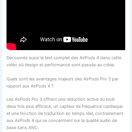
Découvrez aussi le test complet des AirPods 4 dans cette
vidéo où design et performance sont passés au crible.
Quels sont les avantages majeurs des AirPods Pro 3 par
rapport aux AirPods 4 ?
Les AirPods Pro 3 offrent une réduction active du bruit
deux fois plus efficace, un capteur de fréquence cardiaque
et une fonction de traduction en temps réel, contrairement
aux AirPods 4 qui se concentrent sur la qualité audio de
base sans ANC.