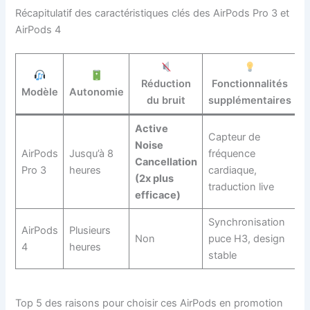
Récapitulatif des caractéristiques clés des AirPods Pro 3 et
AirPods 4
Réduction
Fonctionnalités
Modèle
Autonomie
du bruit
supplémentaires
p
Active
Capteur de
Noise
AirPods
Jusqu’à 8
fréquence
Cancellation
1
Pro 3
heures
cardiaque,
(2x plus
traduction live
efficace)
Synchronisation
AirPods
Plusieurs
Non
puce H3, design
9
4
heures
stable
Top 5 des raisons pour choisir ces AirPods en promotion