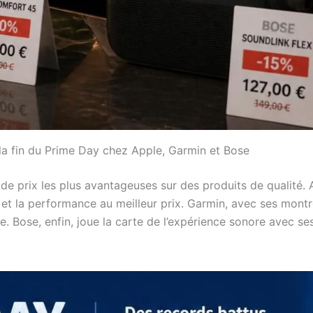
 la fin du Prime Day chez Apple, Garmin et Bose
es de prix les plus avantageuses sur des produits de qualité
xe et la performance au meilleur prix. Garmin, avec ses mon
e. Bose, enfin, joue la carte de l’expérience sonore avec se