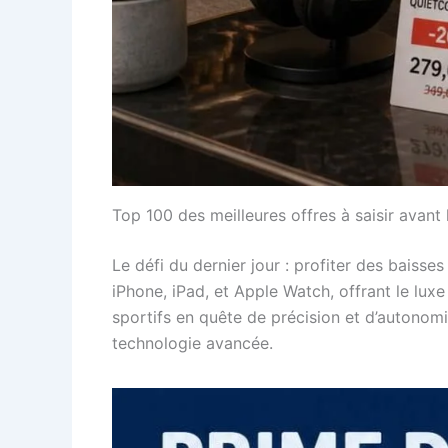
Top 100 des meilleures offres à saisir avant
Le défi du dernier jour : profiter des baiss
iPhone, iPad, et Apple Watch, offrant le lu
sportifs en quête de précision et d’autonomi
technologie avancée.