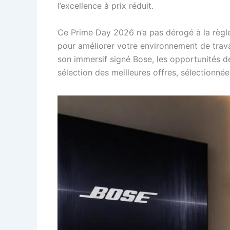
l’excellence à prix réduit.
Ce Prime Day 2026 n’a pas dérogé à la règle :
pour améliorer votre environnement de trava
son immersif signé Bose, les opportunités de
sélection des meilleures offres, sélectionné