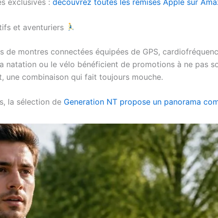
es exclusives :
découvrez toutes les remises Apple sur Am
tifs et aventuriers
urs de montres connectées équipées de GPS, cardiofréquenc
la natation ou le vélo bénéficient de promotions à ne pas 
it, une combinaison qui fait toujours mouche.
s, la sélection de
Generation NT propose un panorama compl