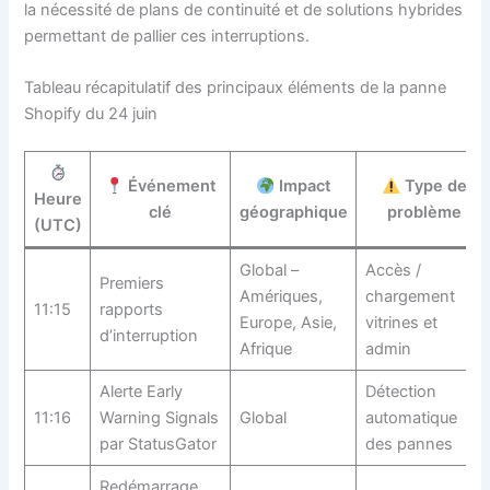
la nécessité de plans de continuité et de solutions hybrides
permettant de pallier ces interruptions.
Tableau récapitulatif des principaux éléments de la panne
Shopify du 24 juin
Événement
Impact
Type de
Heure
clé
géographique
problème
(UTC)
Global –
Accès /
Premiers
Amériques,
chargement
11:15
rapports
Europe, Asie,
vitrines et
d’interruption
Afrique
admin
Alerte Early
Détection
11:16
Warning Signals
Global
automatique
par StatusGator
des pannes
Redémarrage