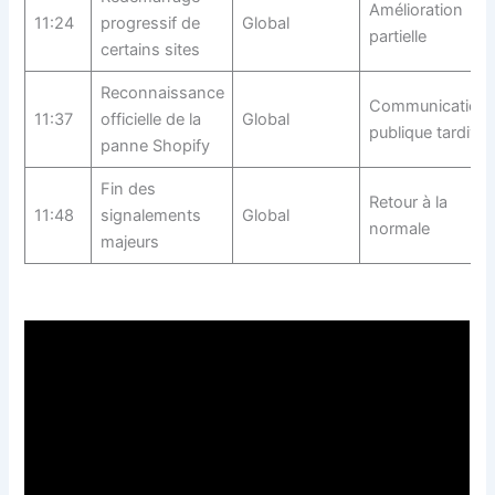
Amélioration
11:24
progressif de
Global
partielle
certains sites
Reconnaissance
Communication
11:37
officielle de la
Global
publique tardive
panne Shopify
Fin des
Retour à la
11:48
signalements
Global
normale
majeurs