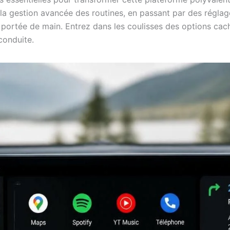
à la gestion avancée des routines, en passant par des régla
 à portée de main. Entrez dans les coulisses des options c
conduite.