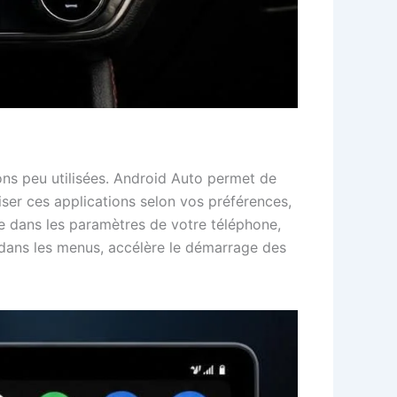
ions peu utilisées. Android Auto permet de
iser ces applications selon vos préférences,
dre dans les paramètres de votre téléphone,
n dans les menus, accélère le démarrage des