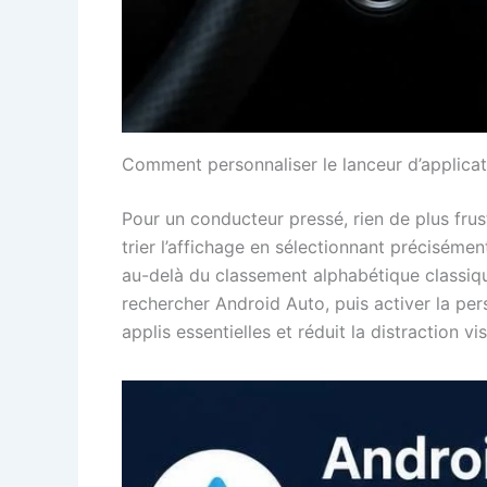
Comment personnaliser le lanceur d’applica
Pour un conducteur pressé, rien de plus frus
trier l’affichage en sélectionnant préciséme
au-delà du classement alphabétique classique
rechercher Android Auto, puis activer la per
applis essentielles et réduit la distraction v