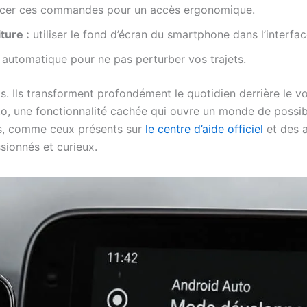
cer ces commandes pour un accès ergonomique.
ture :
utiliser le fond d’écran du smartphone dans l’interfa
e automatique pour ne pas perturber vos trajets.
 Ils transforment profondément le quotidien derrière le vo
o, une fonctionnalité cachée qui ouvre un monde de possib
ts, comme ceux présents sur
le centre d’aide officiel
et des 
sionnés et curieux.