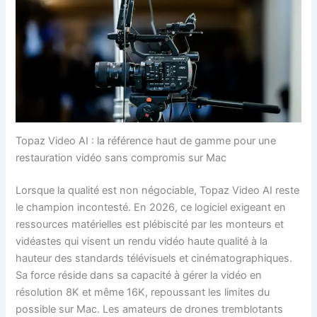
Topaz Video AI : la référence haut de gamme pour une
restauration vidéo sans compromis sur Mac
Lorsque la qualité est non négociable, Topaz Video AI reste
le champion incontesté. En 2026, ce logiciel exigeant en
ressources matérielles est plébiscité par les monteurs et
vidéastes qui visent un rendu vidéo haute qualité à la
hauteur des standards télévisuels et cinématographiques.
Sa force réside dans sa capacité à gérer la vidéo en
résolution 8K et même 16K, repoussant les limites du
possible sur Mac. Les amateurs de drones tremblotants