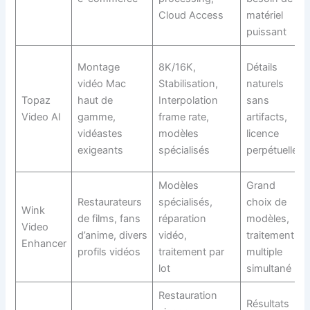
Cloud Access
matériel
puissant
Montage
8K/16K,
Détails
vidéo Mac
Stabilisation,
naturels
Topaz
haut de
Interpolation
sans
Video AI
gamme,
frame rate,
artifacts,
vidéastes
modèles
licence
exigeants
spécialisés
perpétuelle
Modèles
Grand
Restaurateurs
spécialisés,
choix de
Wink
de films, fans
réparation
modèles,
Video
d’anime, divers
vidéo,
traitement
Enhancer
profils vidéos
traitement par
multiple
lot
simultané
Restauration
Résultats