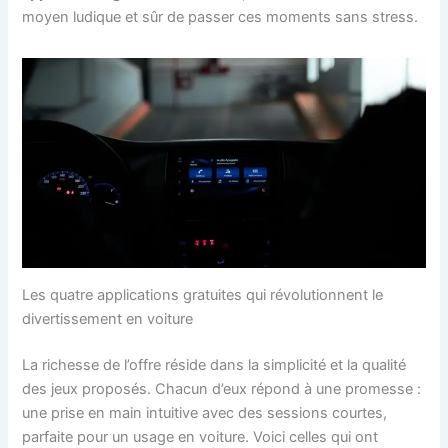
moyen ludique et sûr de passer ces moments sans stress.
Les quatre applications gratuites qui révolutionnent le
divertissement en voiture
La richesse de l’offre réside dans la simplicité et la qualité
des jeux proposés. Chacun d’eux répond à une promesse :
une prise en main intuitive avec des sessions courtes,
parfaite pour un usage en voiture. Voici celles qui ont