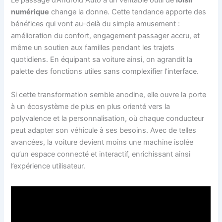
numérique
change la donne. Cette tendance apporte des
bénéfices qui vont au-delà du simple amusement :
amélioration du confort, engagement passager accru, et
même un soutien aux familles pendant les trajets
quotidiens. En équipant sa voiture ainsi, on agrandit la
palette des fonctions utiles sans complexifier l’interface.
Si cette transformation semble anodine, elle ouvre la porte
à un écosystème de plus en plus orienté vers la
polyvalence et la personnalisation, où chaque conducteur
peut adapter son véhicule à ses besoins. Avec de telles
avancées, la voiture devient moins une machine isolée
qu’un espace connecté et interactif, enrichissant ainsi
l’expérience utilisateur.