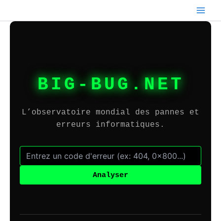
Aller
au
contenu
BIG-BUG.NET
L’observatoire mondial des pannes et
erreurs informatiques.
Analyser